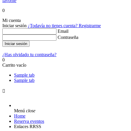
favorite
0
Mi cuenta
Iniciar sesión
¿Todavía no tienes cuenta?
Registrarme
Email
Contraseña
Iniciar sesión
¿Has olvidado tu contraseña?
0
Carrito vacío
Sample tab
Sample tab

Menú
close
Home
Reserva eventos
Enlaces RRSS