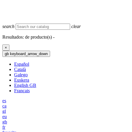
search
clear
Resultados:
de
producto(s) -
×
gb
keyboard_arrow_down
Español
Català
Galego
Euskera
English GB
Français
es
ca
gl
eu
gb
fr